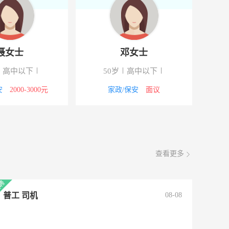
聂女士
邓女士
高中以下
50岁
高中以下
安
2000-3000元
家政/保安
面议
查看更多
普工 司机
08-08