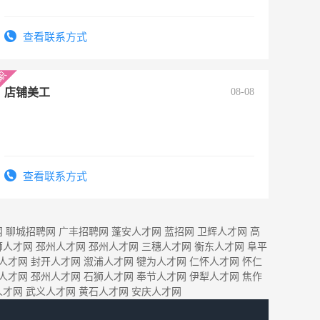
查看联系方式
店铺美工
08-08
查看联系方式
网
聊城招聘网
广丰招聘网
蓬安人才网
蓝招网
卫辉人才网
高
狮人才网
邳州人才网
邳州人才网
三穗人才网
衡东人才网
阜平
人才网
封开人才网
溆浦人才网
犍为人才网
仁怀人才网
怀仁
人才网
邳州人才网
石狮人才网
奉节人才网
伊犁人才网
焦作
人才网
武义人才网
黄石人才网
安庆人才网