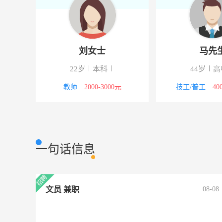
刘女士
马先
下
22岁
本科
44岁
高
议
教师
2000-3000元
技工/普工
40
一句话信息
文员 兼职
08-08