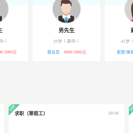
生
男先生
中
29岁
高中
42岁
00-5000元
营业员
4000-5000元
家政/保
求职（寒假工）
08-08